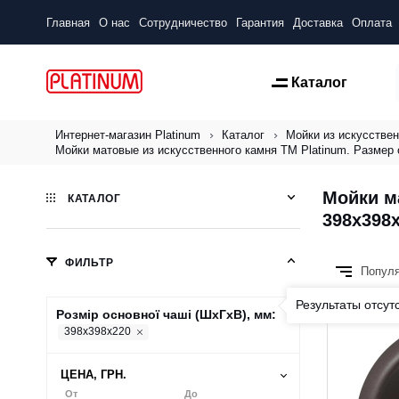
Главная
О нас
Сотрудничество
Гарантия
Доставка
Оплата
Каталог
Интернет-магазин Platinum
Каталог
Мойки из искусствен
Мойки матовые из искусственного камня ТМ Platinum. Размер 
Мойки м
КАТАЛОГ
398x398x
ФИЛЬТР
Попул
Результаты отсут
Розмір основної чаші (ШхГхВ), мм:
398x398x220
ЦЕНА, ГРН.
От
До