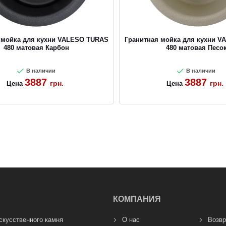
 мойка для кухни VALESO TURAS
Гранитная мойка для кухни 
480 матовая Карбон
480 матовая Песо
В наличии
В наличии
3887
3887
грн.
грн.
Цена
Цена
КОМПАНИЯ
скусственного камня
О нас
Возвр