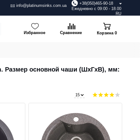
+38(050)465-90-18
info@platinumsinks.com.ua
Ежедневно с 09:00 - 18.00
RU
Избранное
Сравнение
Корзина
0
m. Размер основной чаши (ШхГхВ), мм: