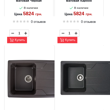
CANCEL
OK
матовая Черная
матовая Карбон
В наличии
В наличии
5824
5824
грн.
грн.
Цена
Цена
0 отзывов
0 отзывов
Купить
Купить