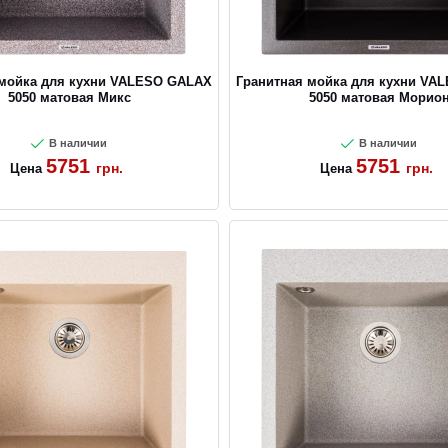
CANCEL
OK
 мойка для кухни VALESO GALAX
Гранитная мойка для кухни VA
5050 матовая Микс
5050 матовая Морио
В наличии
В наличии
5751
5751
грн.
грн.
Цена
Цена