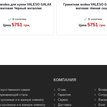
 мойка для кухни VALESO GALAX
Гранитная мойка VALESO G
 матовая Черный металлик
матовая тёмная ска
В наличии
В наличии
5751
5751
грн.
грн.
Цена
Цена
КОМПАНИЯ
скусственного камня
О нас
Возвр
нержавеющей стали
Гарантия
Сотру
 кухонные и в ванную комнату
Сервис
Вакан
 кухонные и в ванную комнату
Доставка
Блог