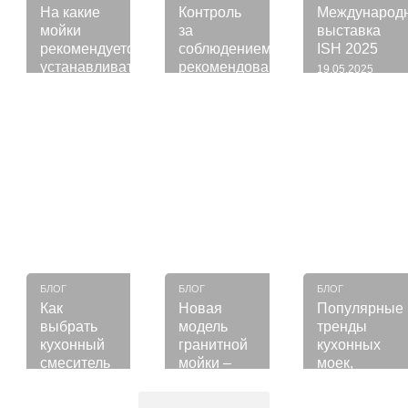
На какие
Контроль
Международ
мойки
за
выставка
рекомендуется
соблюдением
ISH 2025
устанавливать
рекомендованной
19.05.2025
измельчитель
розничной
Подробнее
Подробнее
Подробнее
пищевых
цены
отходов?
(РРЦ)
23.06.2025
27.05.2025
БЛОГ
БЛОГ
БЛОГ
Как
Новая
Популярные
выбрать
модель
тренды
кухонный
гранитной
кухонных
смеситель
мойки –
моек,
NIKA 7545
которые
13.05.2025
Подробнее
Подробнее
Подробнее
от VALESO
вернутся в