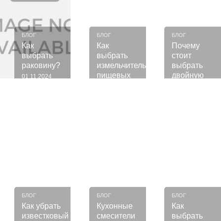
БЛОГ
БЛОГ
БЛОГ
Как
Как
Почему
выбрать
выбрать
стоит
раковину?
измельчитель
выбрать
пищевых
двойную
01.11.2024
отходов?
мойку для
Подробнее
Подробнее
Подробнее
кухни?
23.08.2024
12.07.2024
CANCEL
OK
БЛОГ
БЛОГ
БЛОГ
Как убрать
Кухонные
Как
известковый
смесители
выбрать