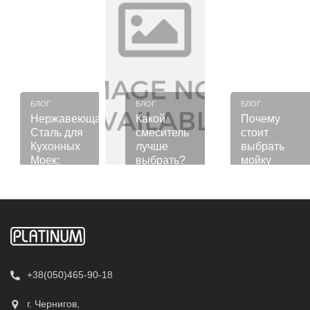
БЛОГ
БЛОГ
БЛОГ
Нержавеющая
Какой
Почему
Сталь для
смеситель
стоит
Кухонных
лучше
выбрать
Моек:
выбрать?
мойку
Достоинства
Водопад?
30.10.2023
Подробнее
Подробнее
Подробнее
и
11.10.2023
Недостатки
12.12.2023
+38(050)465-90-18
г. Чернигов,