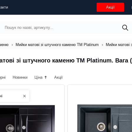
акти
Акції
аменю
Мийки матові зі штучного каменю ТМ Platinum
Мийки матові з
тові зі штучного каменю ТМ Platinum. Вага (не
ярні
Новинки
Ціна
Акції
ні