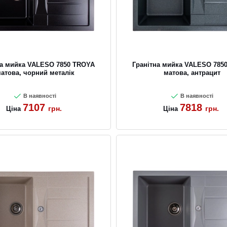
на мийка VALESO 7850 TROYA
Гранітна мийка VALESO 785
атова, чорний металік
матова, антрацит
В наявності
В наявності
7107
7818
грн.
грн.
Ціна
Ціна