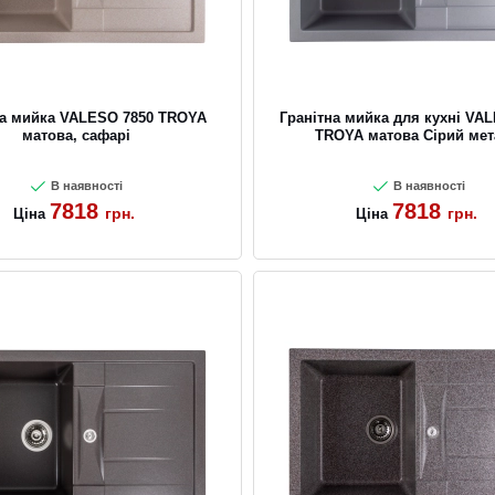
на мийка VALESO 7850 TROYA
Гранітна мийка для кухні VA
матова, сафарі
TROYA матова Сірий мет
В наявності
В наявності
7818
7818
грн.
грн.
Ціна
Ціна