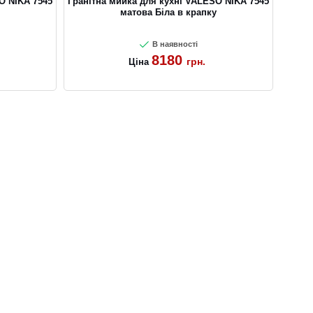
O NIKA 7545
Гранітна мийка для кухні VALESO NIKA 7545
матова Біла в крапку
В наявності
8180
грн.
Ціна