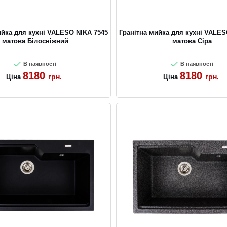
ийка для кухні VALESO NIKA 7545
Гранітна мийка для кухні VALES
матова Білосніжний
матова Сіра
В наявності
В наявності
8180
8180
грн.
грн.
Ціна
Ціна
CANCEL
OK