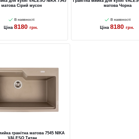
ийка для кухні VALESO NIKA 7545
Гранітна мийка для кухні VALES
матова Сірий мусон
матова Чорна
В наявності
В наявності
8180
8180
грн.
грн.
Ціна
Ціна
ийка гранітна матова 7545 NIKA
VALESO Титан