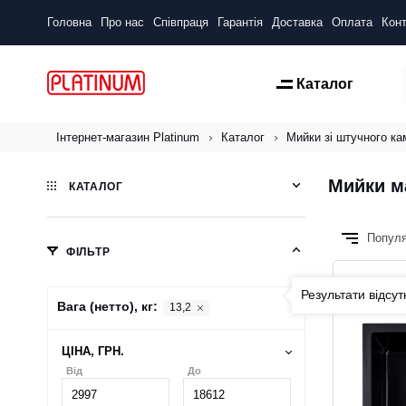
Головна
Про нас
Співпраця
Гарантія
Доставка
Оплата
Конт
Каталог
Інтернет-магазин Platinum
Каталог
Мийки зі штучного к
Мийки ма
КАТАЛОГ
Попул
ФІЛЬТР
Результати відсут
Вага (нетто), кг:
13,2
ЦІНА, ГРН.
Від
До