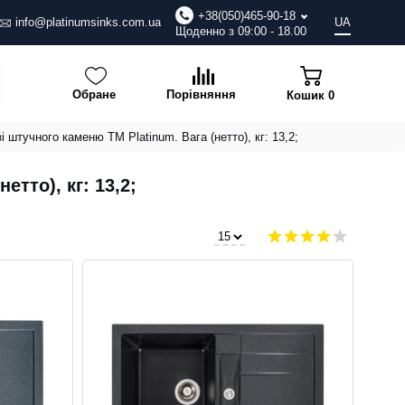
+38(050)465-90-18
info@platinumsinks.com.ua
UA
Щоденно з 09:00 - 18.00
Обране
Порівняння
Кошик
0
і штучного каменю ТМ Platinum. Вага (нетто), кг: 13,2;
тто), кг: 13,2;