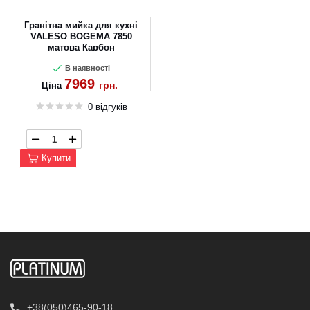
Гранітна мийка для кухні
VALESO BOGEMA 7850
матова Карбон
В наявності
7969
грн.
Ціна
0 відгуків
Купити
+38(050)465-90-18