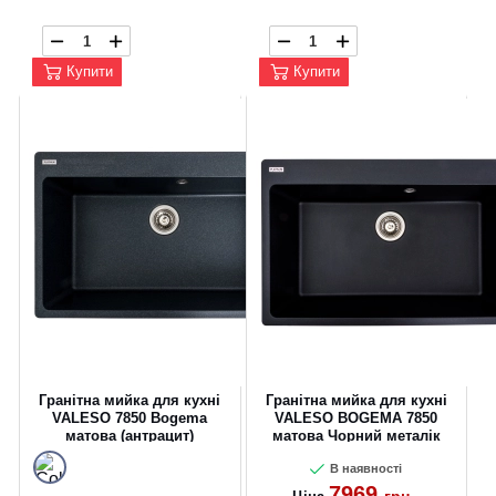
Купити
Купити
CANCEL
OK
Гранітна мийка для кухні
Гранітна мийка для кухні
VALESO 7850 Bogema
VALESO BOGEMA 7850
матова (антрацит)
матова Чорний металік
В наявності
7969