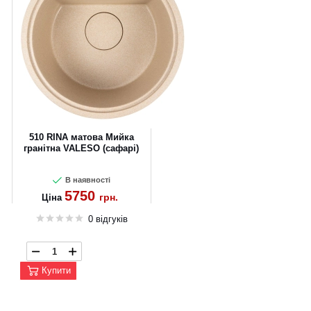
510 RINA матова Мийка
гранітна VALESO (сафарі)
В наявності
5750
грн.
Ціна
0 відгуків
Купити
CANCEL
OK