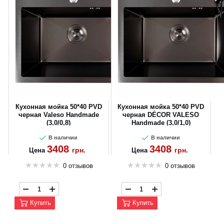
Кухонная мойка 50*40 PVD
Кухонная мойка 50*40 PVD
CANCEL
OK
черная Valeso Handmade
черная DÉCOR VALESO
(3,0/0,8)
Handmade (3,0/1,0)
В наличии
В наличии
3408
3408
грн.
грн.
Цена
Цена
0 отзывов
0 отзывов
Купить
Купить