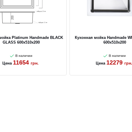
мойка Platinum Handmade BLACK
Кухонная мойка Handmade W
GLASS 600x510x200
600х510х200
В наличии
В наличии
11654
12279
грн.
грн
Цена
Цена