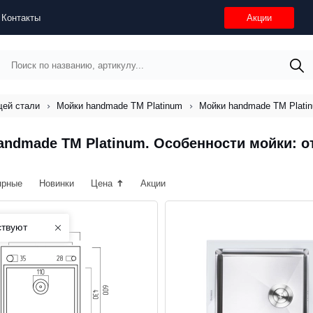
Контакты
Акции
щей стали
Мойки handmade ТМ Platinum
Мойки handmade ТМ Platin
andmade ТМ Platinum. Особенности мойки: о
ярные
Новинки
Цена
Акции
ствуют