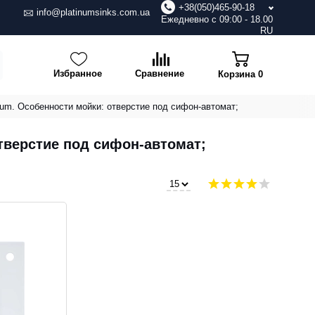
+38(050)465-90-18
info@platinumsinks.com.ua
Ежедневно с 09:00 - 18.00
RU
Избранное
Сравнение
Корзина
0
um. Особенности мойки: отверстие под сифон-автомат;
тверстие под сифон-автомат;