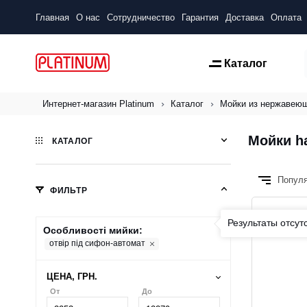
Главная
О нас
Сотрудничество
Гарантия
Доставка
Оплата
Каталог
Интернет-магазин Platinum
Каталог
Мойки из нержавею
Мойки h
КАТАЛОГ
Попул
ФИЛЬТР
Результаты отсут
Особливості мийки:
отвір під сифон-автомат
ЦЕНА, ГРН.
От
До