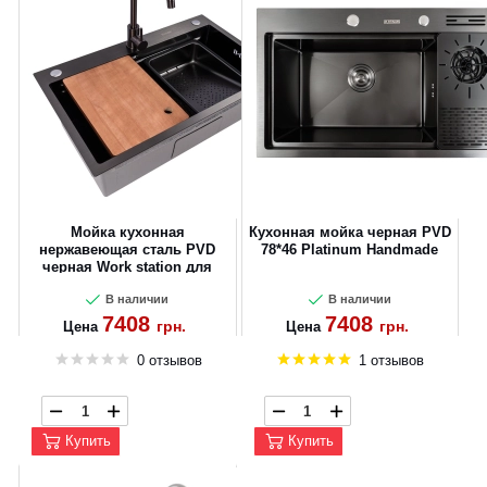
Мойка кухонная
Кухонная мойка черная PVD
нержавеющая сталь PVD
78*46 Platinum Handmade
черная Work station для
кухни VALESO CM 75*46B
В наличии
В наличии
Handmade 3.0/0.8
7408
7408
грн.
грн.
Цена
Цена
0 отзывов
1 отзывов
Купить
Купить