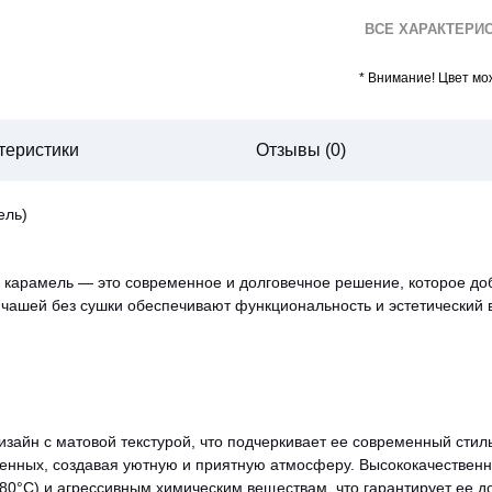
ВСЕ ХАРАКТЕРИ
*
Внимание! Цвет мож
теристики
Отзывы (0)
ель)
карамель — это современное и долговечное решение, которое доба
чашей без сушки обеспечивают функциональность и эстетический 
айн с матовой текстурой, что подчеркивает ее современный стиль
менных, создавая уютную и приятную атмосферу. Высококачествен
0°C) и агрессивным химическим веществам, что гарантирует ее до