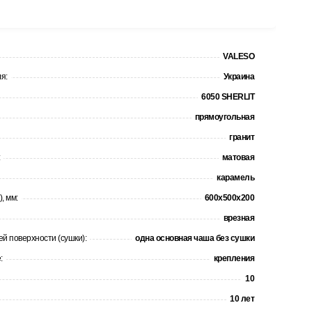
VALESO
я:
Украина
6050 SHERLIT
прямоугольная
гранит
:
матовая
карамель
, мм:
600х500х200
врезная
й поверхности (сушки):
одна основная чаша без сушки
:
крепления
10
10 лет