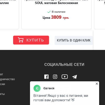
аллик
SOUL матовая Белоснежная
В наличии
3809
грн.
Цена
КУПИТЬ
КУПИТЬ В ОДИН КЛИК
СОЦИАЛЬНЫЕ СЕТИ
ат
дничество
сии
кты