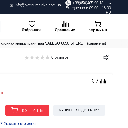
+38(050)465-90-18
info@platinumsinks.com.ua
Ежедневно с 09:00 - 18.00
RU
Избранное
Сравнение
Корзина
0
ухонная мойка гранитная VALESO 6050 SHERLIT (карамель)
0 отзывов
рн.
КУПИТЬ
КУПИТЬ В ОДИН КЛИК
? Укажите его здесь