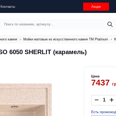
Контакты
Акции
ного камня
Мойки матовые из искусственного камня ТМ Platinum
К
SO 6050 SHERLIT (карамель)
Цена
7437
г
Есть промокод