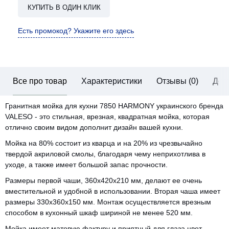
КУПИТЬ В ОДИН КЛИК
Есть промокод? Укажите его здесь
Все про товар
Характеристики
Отзывы (0)
Дос
Гранитная мойка для кухни 7850 HARMONY украинского бренда
VALESO - это стильная, врезная, квадратная мойка, которая
отлично своим видом дополнит дизайн вашей кухни.
Мойка на 80% состоит из кварца и на 20% из чрезвычайно
твердой акриловой смолы, благодаря чему неприхотлива в
уходе, а также имеет большой запас прочности.
Размеры первой чаши, 360х420х210 мм, делают ее очень
вместительной и удобной в использовании. Вторая чаша имеет
размеры 330х360х150 мм. Монтаж осуществляется врезным
способом в кухонный шкаф шириной не менее 520 мм.
Мойка имеет матовую фактуру и приятный для глаза цвет -