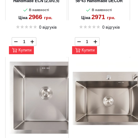
CANCEL
OK
Handmade ECN (2,0/0,5)
58*43 Handmade DECOR
3.0/0.8
В наявності
В наявності
2966
2971
грн.
грн.
Ціна
Ціна
0 відгуків
0 відгуків
Купити
Купити