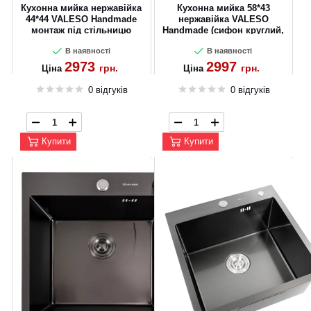
Кухонна мийка нержавійка
Кухонна мийка 58*43
44*44 VALESO Handmade
нержавійка VALESO
монтаж під стільницю
Handmade (сифон круглий,
(3.0/0.8)
3.0/0.8)
В наявності
В наявності
2973
2997
грн.
грн.
Ціна
Ціна
0 відгуків
0 відгуків
Купити
Купити