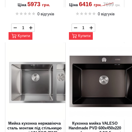
5973
6416
7699
грн.
грн.
Ціна
Ціна
грн.
0 відгуків
0 відгуків
Купити
Купити
Мийка кухонна нержавіюча
Кухонна мийка VALESO
сталь монтаж під стільницю
Handmade PVD 600х450х220