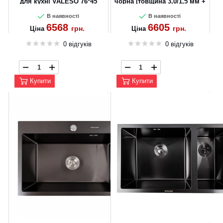
для кухні VALESO 76*45
чорна (товщина 3,0/1,5 мм +
Handmade 3.0/0.8
дозатор в комплекті)
В наявності
В наявності
6568
6605
грн.
грн.
Ціна
Ціна
0 відгуків
0 відгуків
Купити
Купити