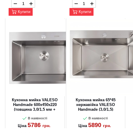
Купити
Купити
Кухонна мийка VALESO
Кухонна мийка 65*45
CANCEL
OK
Handmade 600х450х220
нержавійка VALESO
(товщина 3,0/1,5 мм +
Handmade (3,0/1,5)
дозатор в комплекті)
В наявності
В наявності
5786
5890
грн.
грн.
Ціна
Ціна