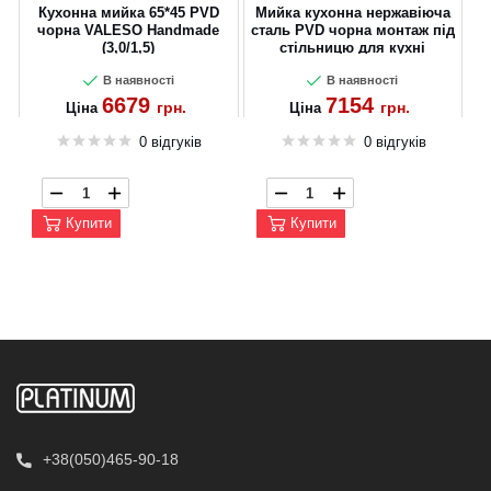
Кухонна мийка 65*45 PVD
Мийка кухонна нержавіюча
чорна VALESO Handmade
сталь PVD чорна монтаж під
(3,0/1,5)
стільницю для кухні
VALESO 76*45 Handmade
В наявності
В наявності
3.0/0.8
6679
7154
грн.
грн.
Ціна
Ціна
0 відгуків
0 відгуків
Купити
Купити
+38(050)465-90-18