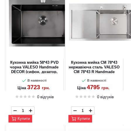
Кухонна мийка 58*43 PVD
Кухонна мийка CM 78*43
чорна VALESO Handmade
нержавіюча сталь VALESO
DECOR (сифон, дозатор,
CM 78*43 R Handmade
3.0/0.8)
В наявності
В наявності
3723
4795
грн.
грн.
Ціна
Ціна
0 відгуків
0 відгуків
Купити
Купити