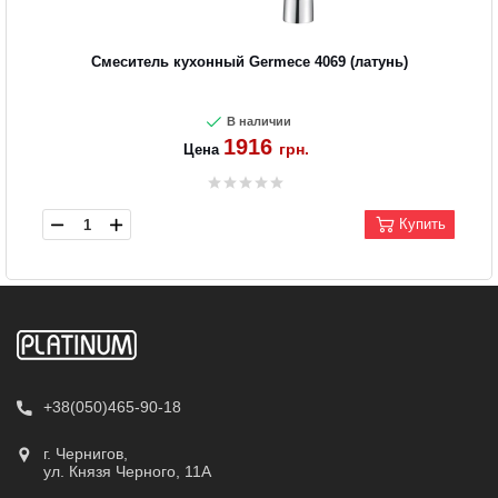
Смеситель кухонный Germece 4069 (латунь)
В наличии
1916
грн.
Цена
Купить
+38(050)465-90-18
г. Чернигов,
ул. Князя Черного, 11А