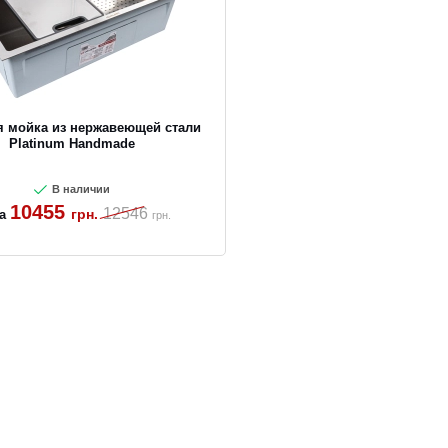
я мойка из нержавеющей стали
Platinum Handmade
В наличии
10455
12546
грн.
а
грн.