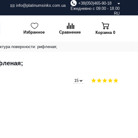
+38(050)465-90-18
info@platinumsinks.com.ua
Ежедневно с 09:00 - 18.00
RU
Избранное
Сравнение
Корзина
0
ктура поверхности: рифленая;
фленая;