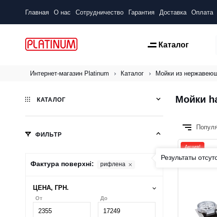
Главная
О нас
Сотрудничество
Гарантия
Доставка
Оплата
Каталог
Интернет-магазин Platinum
Каталог
Мойки из нержавею
Мойки h
КАТАЛОГ
Попул
ФИЛЬТР
Акция!
Результаты отсут
Фактура поверхні:
рифлена
ЦЕНА, ГРН.
От
До