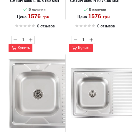
CANCEL
OK
САТИН 8060 L (0,7/160 мм)
САТИН 8060 R (0,7/160 мм)
В наличии
В наличии
1576
1576
грн.
грн.
Цена
Цена
0 отзывов
0 отзывов
Купить
Купить