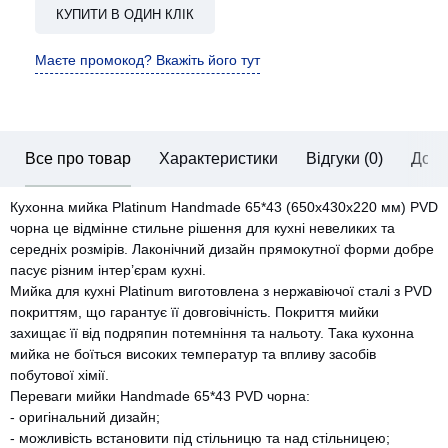
КУПИТИ В ОДИН КЛІК
Маєте промокод? Вкажіть його тут
Все про товар
Характеристики
Відгуки (0)
Дост
Кухонна мийка Platinum Handmade 65*43 (650x430x220 мм) PVD
чорна це відмінне стильне рішення для кухні невеликих та
середніх розмірів. Лаконічний дизайн прямокутної форми добре
пасує різним інтер’єрам кухні.
Мийка для кухні Platinum виготовлена з нержавіючої сталі з PVD
покриттям, що гарантує її довговічність. Покриття мийки
захищає її від подряпин потемніння та нальоту. Така кухонна
мийка не боїться високих температур та впливу засобів
побутової хімії.
Переваги мийки Handmade 65*43 PVD чорна:
- оригінальний дизайн;
- можливість встановити під стільницю та над стільницею;