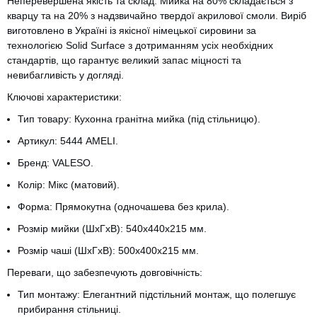
Неперевершена якість та склад: Мийка на 80% складається з
кварцу та на 20% з надзвичайно твердої акрилової смоли. Виріб
виготовлено в Україні із якісної німецької сировини за
технологією Solid Surface з дотриманням усіх необхідних
стандартів, що гарантує великий запас міцності та
невибагливість у догляді.
Ключові характеристики:
Тип товару: Кухонна гранітна мийка (під стільницю).
Артикул: 5444 AMELI.
Бренд: VALESO.
Колір: Мікс (матовий).
Форма: Прямокутна (одночашева без крила).
Розмір мийки (ШхГхВ): 540x440x215 мм.
Розмір чаші (ШхГхВ): 500x400x215 мм.
Переваги, що забезпечують довговічність:
Тип монтажу: Елегантний підстільний монтаж, що полегшує
прибирання стільниці.
CANCEL
OK