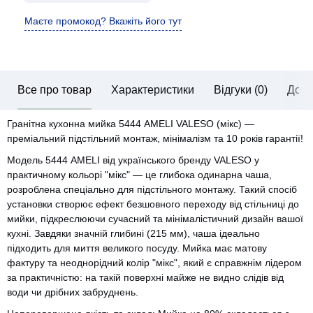
Маєте промокод? Вкажіть його тут
Все про товар
Характеристики
Відгуки (0)
Дост
Гранітна кухонна мийка 5444 AMELI VALESO (мікс) —
преміальний підстільний монтаж, мінімалізм та 10 років гарантії!
Модель 5444 AMELI від українського бренду VALESO у
практичному кольорі "мікс" — це глибока одинарна чаша,
розроблена спеціально для підстільного монтажу. Такий спосіб
установки створює ефект безшовного переходу від стільниці до
мийки, підкреслюючи сучасний та мінімалістичний дизайн вашої
кухні. Завдяки значній глибині (215 мм), чаша ідеально
підходить для миття великого посуду. Мийка має матову
фактуру та неоднорідний колір "мікс", який є справжнім лідером
за практичністю: на такій поверхні майже не видно слідів від
води чи дрібних забруднень.