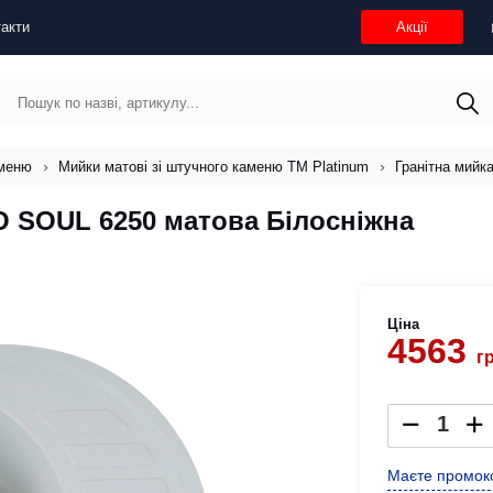
акти
Акції
аменю
Мийки матові зі штучного каменю ТМ Platinum
Гранітна мийк
O SOUL 6250 матова Білосніжна
Ціна
4563
г
Маєте промоко