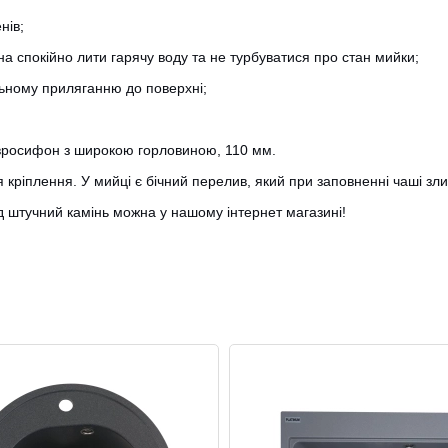
нів;
а спокійно лити гарячу воду та не турбуватися про стан мийки;
льному приляганню до поверхні;
 євросифон з широкою горловиною, 110 мм.
я кріплення. У мийці є бічний перелив, який при заповненні чаші з
ід штучний камінь можна у нашому інтернет магазині!