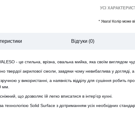
УСІ ХАРАКТЕРИ
*
Увага! Колір може 
теристики
Відгуки (0)
VALESO - це стильна, врізна, овальна мийка, яка своїм виглядом чу
о твердої акрилової смоли, завдяки чому невибаглива у догляді, а 
 зручною у використанні, а наявність відділу для сушіння робить п
0 мм.
ніжний, що дозволяє їй легко вписатися в інтер'єр кухні.
CANCEL
OK
и за технологією Solid Surface з дотриманням усіх необхідних стандар