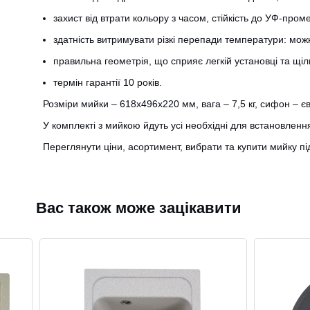
захист від втрати кольору з часом, стійкість до УФ-проме
здатність витримувати різкі перепади температури: можн
правильна геометрія, що сприяє легкій установці та щі
термін гарантії 10 років.
Розміри мийки – 618х496х220 мм, вага – 7,5 кг, сифон –
У комплекті з мийкою йдуть усі необхідні для встановленн
Переглянути ціни, асортимент, вибрати та купити мийку п
Вас також може зацікавити