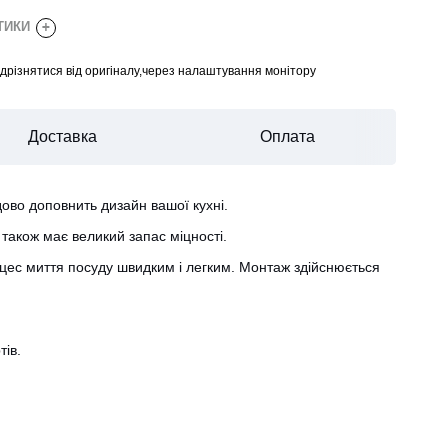
СТИКИ
+
відрізнятися від оригіналу,через налаштування монітору
Доставка
Оплата
дово доповнить дизайн вашої кухні.
також має великий запас міцності.
роцес миття посуду швидким і легким. Монтаж здійснюється
тів.