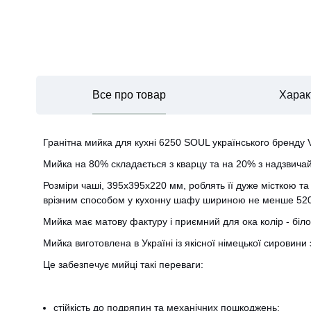
Все про товар
Харак
Гранітна мийка для кухні 6250 SOUL українського бренду 
Мийка на 80% складається з кварцу та на 20% з надзвичайн
Розміри чаші, 395х395х220 мм, роблять її дуже місткою та
врізним способом у кухонну шафу шириною не менше 52
Мийка має матову фактуру і приємний для ока колір - білос
Мийка виготовлена ​​в Україні із якісної німецької сировин
Це забезпечує мийці такі переваги:
стійкість до подряпин та механічних пошкоджень;