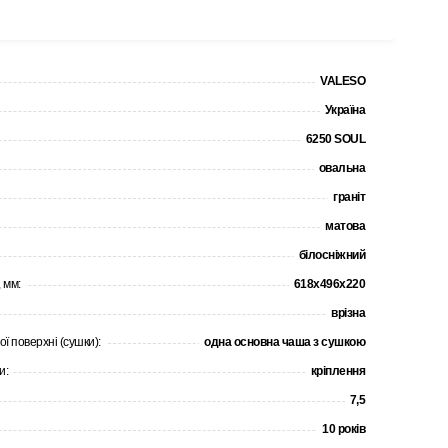
VALESO
Україна
6250 SOUL
овальна
граніт
матова
білосніжний
 мм:
618x496x220
врізна
ої поверхні (сушки):
одна основна чаша з сушкою
и:
кріплення
7,5
10 років