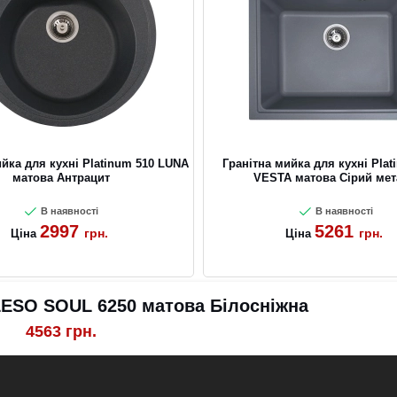
ийка для кухні Platinum 510 LUNA
Гранітна мийка для кухні Plat
матова Антрацит
VESTA матова Сірий мет
В наявності
В наявності
2997
5261
грн.
грн.
Ціна
Ціна
ALESO SOUL 6250 матова Білосніжна
4563
грн.