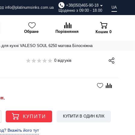
+38(050)465-90-18
info@platinumsinks.com.ua
UA
Щоденно з 09:00 - 18.00
Обране
Порівняння
Кошик
0
а для кухні VALESO SOUL 6250 матова Білосніжна
0 відгуків
рн.
КУПИТИ
КУПИТИ В ОДИН КЛІК
д? Вкажіть його тут