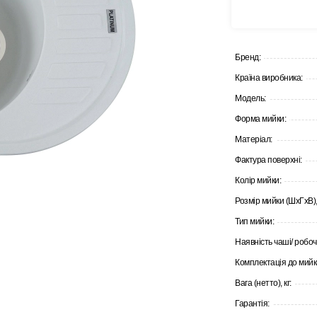
Бренд:
Країна виробника:
Модель:
Форма мийки:
Матеріал:
Фактура поверхні:
Колір мийки:
Розмір мийки (ШхГхВ),
Тип мийки:
Наявність чаші/ робоч
Комплектація до мийк
Вага (нетто), кг:
Гарантія: