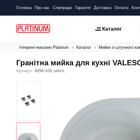
Головна
Про нас
Співпраця
Гарантія
Доставка
Оплата
Конт
Каталог
Інтернет-магазин Platinum
Каталог
Мийки зі штучного к
Гранітна мийка для кухні VALES
Артикул:
6250-SOL-wht-L