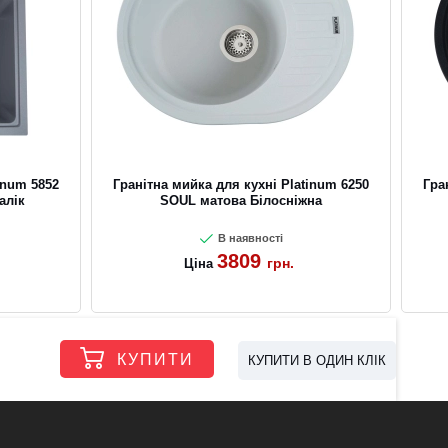
inum 5852
Гранітна мийка для кухні Platinum 6250
Гра
алік
SOUL матова Білосніжна
В наявності
3809
грн.
Ціна
КУПИТИ
КУПИТИ В ОДИН КЛІК