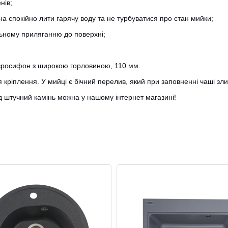
нів;
а спокійно лити гарячу воду та не турбуватися про стан мийки;
льному приляганню до поверхні;
 євросифон з широкою горловиною, 110 мм.
я кріплення. У мийці є бічний перелив, який при заповненні чаші з
ід штучний камінь можна у нашому інтернет магазині!