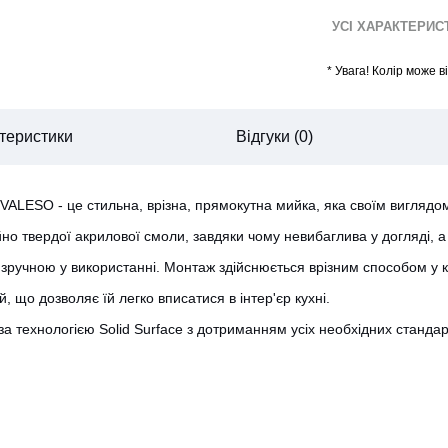
УСІ ХАРАКТЕРИ
*
Увага! Колір може 
теристики
Відгуки (0)
 VALESO - це стильна, врізна, прямокутна мийка, яка своїм виглядо
о твердої акрилової смоли, завдяки чому невибаглива у догляді, а 
та зручною у використанні. Монтаж здійснюється врізним способом
, що дозволяє їй легко вписатися в інтер'єр кухні.
CANCEL
OK
и за технологією Solid Surface з дотриманням усіх необхідних стандар