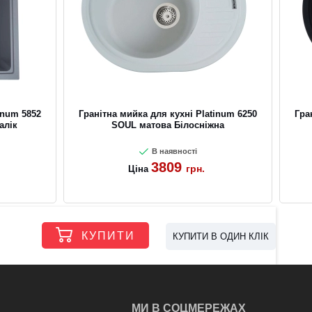
inum 5852
Гранітна мийка для кухні Platinum 6250
Гра
алік
SOUL матова Білосніжна
В наявності
3809
грн.
Ціна
КУПИТИ
КУПИТИ В ОДИН КЛІК
МИ В СОЦМЕРЕЖАХ