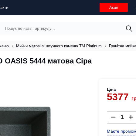
акти
Акції
аменю
Мийки матові зі штучного каменю ТМ Platinum
Гранітна мийк
O OASIS 5444 матова Сіра
Ціна
5377
г
Маєте промоко