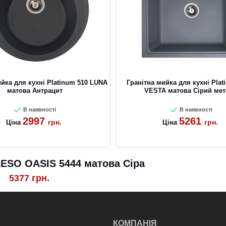
ийка для кухні Platinum 510 LUNA
Гранітна мийка для кухні Plat
матова Антрацит
VESTA матова Сірий мет
В наявності
В наявності
2997
5261
грн.
грн.
Ціна
Ціна
LESO OASIS 5444 матова Сіра
5377
грн.
КОМПАНІЯ