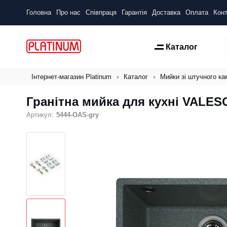
Головна
Про нас
Співпраця
Гарантія
Доставка
Оплата
Конт
Каталог
Інтернет-магазин Platinum
Каталог
Мийки зі штучного к
Гранітна мийка для кухні VALES
Артикул:
5444-OAS-gry