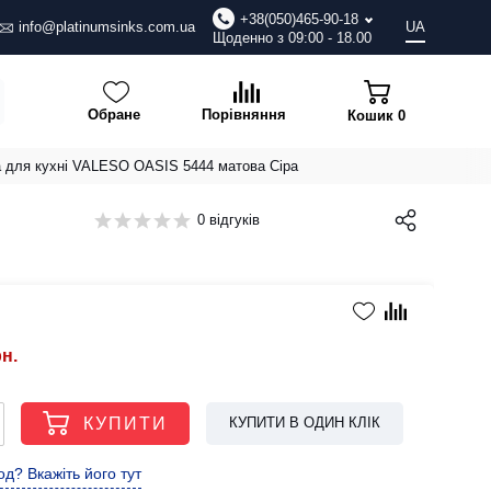
+38(050)465-90-18
info@platinumsinks.com.ua
UA
Щоденно з 09:00 - 18.00
Обране
Порівняння
Кошик
0
а для кухні VALESO OASIS 5444 матова Сіра
0 відгуків
рн.
КУПИТИ
КУПИТИ В ОДИН КЛІК
д? Вкажіть його тут