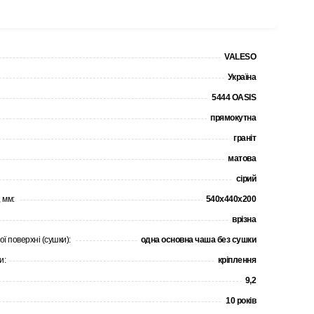
VALESO
Україна
5444 OASIS
прямокутна
граніт
матова
сірий
 мм:
540x440x200
врізна
ої поверхні (сушки):
одна основна чаша без сушки
и:
кріплення
9,2
10 років