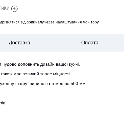
СТИКИ
+
відрізнятися від оригіналу,через налаштування монітору
Доставка
Оплата
м чудово доповнить дизайн вашої кухні.
також має великий запас міцності.
 у кухонну шафу шириною не менше 500 мм.
тів.