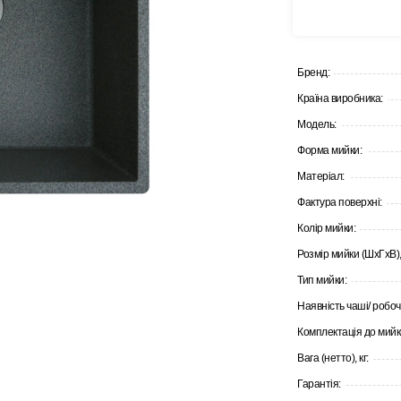
Бренд:
Країна виробника:
Модель:
Форма мийки:
Матеріал:
Фактура поверхні:
Колір мийки:
Розмір мийки (ШхГхВ),
Тип мийки:
Наявність чаші/ робоч
Комплектація до мийк
Вага (нетто), кг:
Гарантія: