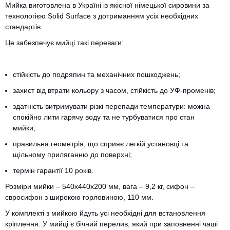
Мийка виготовлена ​​в Україні із якісної німецької сировини за
технологією Solid Surface з дотриманням усіх необхідних
стандартів.
Це забезпечує мийці такі переваги:
стійкість до подряпин та механічних пошкоджень;
захист від втрати кольору з часом, стійкість до УФ-променів;
здатність витримувати різкі перепади температури: можна
спокійно лити гарячу воду та не турбуватися про стан
мийки;
правильна геометрія, що сприяє легкій установці та
щільному приляганню до поверхні;
CANCEL
OK
термін гарантії 10 років.
Розміри мийки – 540х440х200 мм, вага – 9,2 кг, сифон –
євросифон з широкою горловиною, 110 мм.
У комплекті з мийкою йдуть усі необхідні для встановлення
кріплення. У мийці є бічний перелив, який при заповненні чаші