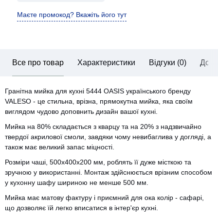
Маєте промокод? Вкажіть його тут
Все про товар
Характеристики
Відгуки (0)
Дост
Гранітна мийка для кухні 5444 OASIS українського бренду
VALESO - це стильна, врізна, прямокутна мийка, яка своїм
виглядом чудово доповнить дизайн вашої кухні.
Мийка на 80% складається з кварцу та на 20% з надзвичайно
твердої акрилової смоли, завдяки чому невибаглива у догляді, а
також має великий запас міцності.
Розміри чаші, 500х400х200 мм, роблять її дуже місткою та
зручною у використанні. Монтаж здійснюється врізним способом
у кухонну шафу шириною не менше 500 мм.
Мийка має матову фактуру і приємний для ока колір - сафарі,
що дозволяє їй легко вписатися в інтер'єр кухні.