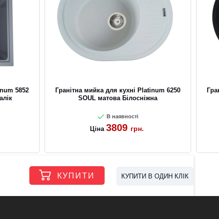
inum 5852
Гранітна мийка для кухні Platinum 6250
Гра
алік
SOUL матова Білосніжна
В наявності
3809
грн.
Ціна
КУПИТИ
КУПИТИ В ОДИН КЛІК