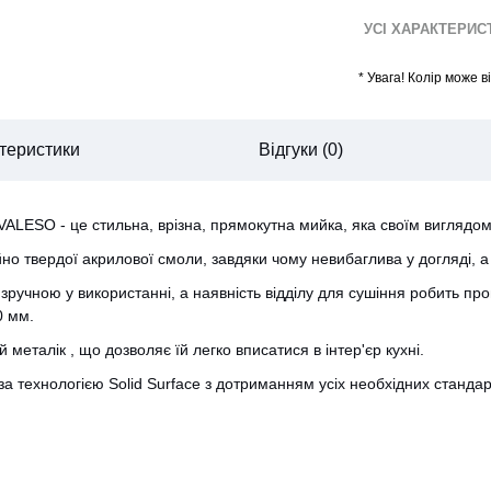
УСІ ХАРАКТЕРИ
*
Увага! Колір може 
теристики
Відгуки (0)
VALESO - це стильна, врізна, прямокутна мийка, яка своїм виглядом
о твердої акрилової смоли, завдяки чому невибаглива у догляді, а 
 зручною у використанні, а наявність відділу для сушіння робить п
0 мм.
 металік , що дозволяє їй легко вписатися в інтер'єр кухні.
CANCEL
OK
и за технологією Solid Surface з дотриманням усіх необхідних стандар