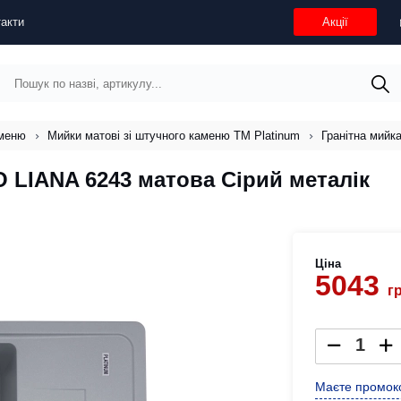
акти
Акції
аменю
Мийки матові зі штучного каменю ТМ Platinum
Гранітна мийк
O LIANA 6243 матова Сірий металік
Ціна
5043
г
Маєте промоко