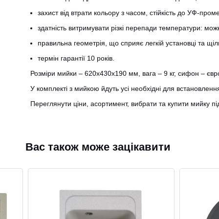
захист від втрати кольору з часом, стійкість до УФ-проме
здатність витримувати різкі перепади температури: можн
правильна геометрія, що сприяє легкій установці та щі
термін гарантії 10 років.
Розміри мийки – 620х430х190 мм, вага – 9 кг, сифон – є
У комплекті з мийкою йдуть усі необхідні для встановленн
Переглянути ціни, асортимент, вибрати та купити мийку п
Вас також може зацікавити