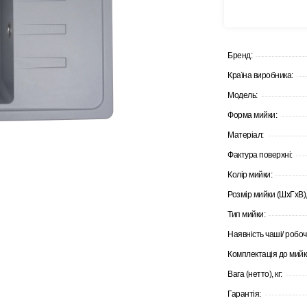
Бренд:
Країна виробника:
Модель:
Форма мийки:
Матеріал:
Фактура поверхні:
Колір мийки:
Розмір мийки (ШхГхВ),
Тип мийки:
Наявність чаші/ робоч
Комплектація до мийк
Вага (нетто), кг:
Гарантія: