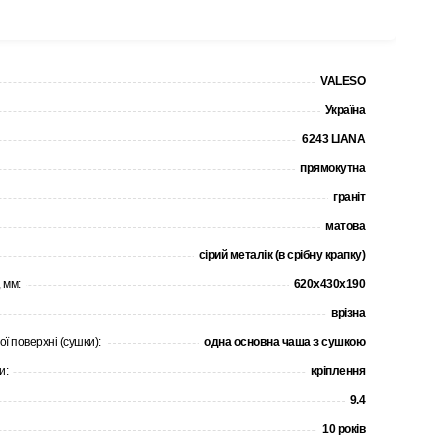
VALESO
Україна
6243 LIANA
прямокутна
граніт
матова
сірий металік (в срібну крапку)
 мм:
620x430x190
врізна
ої поверхні (сушки):
одна основна чаша з сушкою
и:
кріплення
9.4
10 років