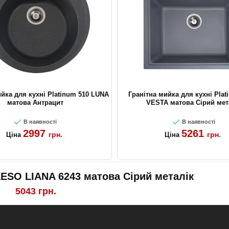
ийка для кухні Platinum 510 LUNA
Гранітна мийка для кухні Plat
матова Антрацит
VESTA матова Сірий мет
В наявності
В наявності
2997
5261
грн.
грн.
Ціна
Ціна
LESO LIANA 6243 матова Сірий металік
5043
грн.