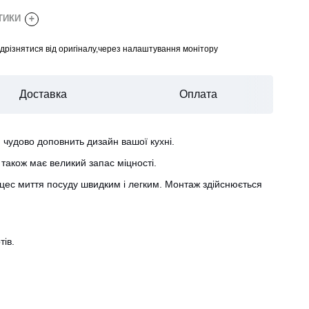
СТИКИ
+
відрізнятися від оригіналу,через налаштування монітору
Доставка
Оплата
 чудово доповнить дизайн вашої кухні.
також має великий запас міцності.
роцес миття посуду швидким і легким. Монтаж здійснюється
тів.