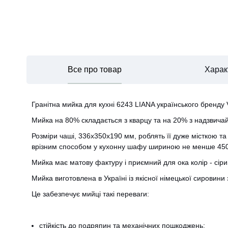
Все про товар
Харак
Гранітна мийка для кухні 6243 LIANA українського бренду 
Мийка на 80% складається з кварцу та на 20% з надзвичайн
Розміри чаші, 336х350х190 мм, роблять її дуже місткою та
врізним способом у кухонну шафу шириною не менше 45
Мийка має матову фактуру і приємний для ока колір - сірий
Мийка виготовлена ​​в Україні із якісної німецької сировин
Це забезпечує мийці такі переваги:
стійкість до подряпин та механічних пошкоджень;