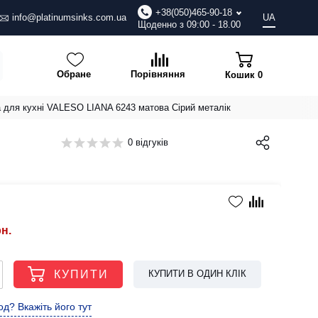
+38(050)465-90-18
info@platinumsinks.com.ua
UA
Щоденно з 09:00 - 18.00
Обране
Порівняння
Кошик
0
а для кухні VALESO LIANA 6243 матова Сірий металік
0 відгуків
рн.
КУПИТИ
КУПИТИ В ОДИН КЛІК
д? Вкажіть його тут