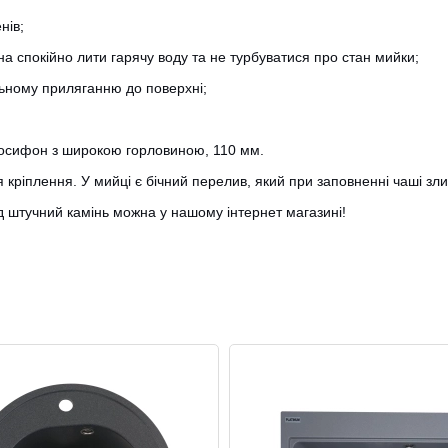
нів;
а спокійно лити гарячу воду та не турбуватися про стан мийки;
льному приляганню до поверхні;
вросифон з широкою горловиною, 110 мм.
я кріплення. У мийці є бічний перелив, який при заповненні чаші з
ід штучний камінь можна у нашому інтернет магазині!