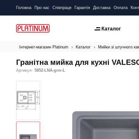
Головна
Про нас
Співпраця
Гарантія
Доставка
Оплата
Конт
Каталог
Інтернет-магазин Platinum
Каталог
Мийки зі штучного к
Гранітна мийка для кухні VALES
Артикул:
5852-LNA-grm-L