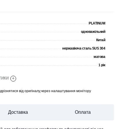
PLATINUM
одноважільний
Китай
нержавіюча сталь SUS 304
матова
1 рік
СТИКИ
+
відрізнятися від оригіналу,через налаштування монітору
Доставка
Оплата