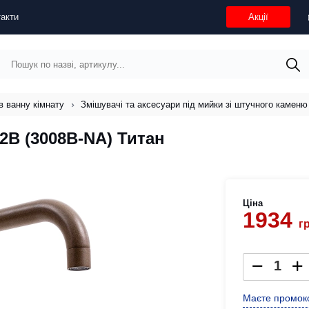
акти
Акції
в ванну кімнату
Змішувачі та аксесуари під мийки зі штучного каменю
2B (3008B-NA) Титан
Ціна
1934
г
Маєте промоко