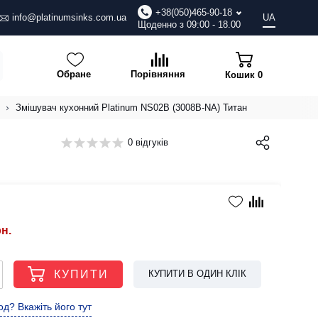
+38(050)465-90-18
info@platinumsinks.com.ua
UA
Щоденно з 09:00 - 18.00
Обране
Порівняння
Кошик
0
Змішувач кухонний Platinum NS02B (3008B-NA) Титан
0 відгуків
рн.
КУПИТИ
КУПИТИ В ОДИН КЛІК
д? Вкажіть його тут