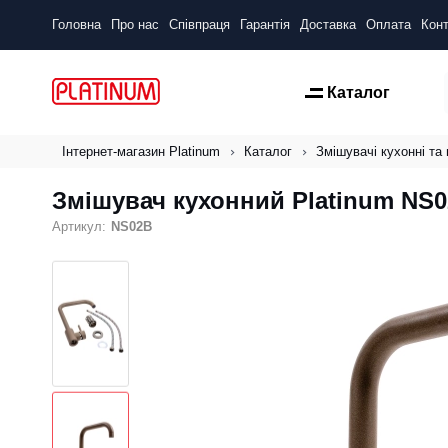
Головна
Про нас
Співпраця
Гарантія
Доставка
Оплата
Конт
Каталог
Інтернет-магазин Platinum
Каталог
Змішувачі кухонні та 
Змішувач кухонний Platinum NS0
Артикул:
NS02B