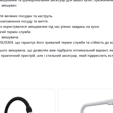
вишуканий та функціональний аксесуар для вашої кухні, призначени
 змішувач:
ля великих посудин та каструль.
 наповнення посуду та миття.
CANCEL
OK
о користуватися змішувачем під час різних завдань на кухні.
вгий термін служби.
о змішувача.
SUS304, що гарантує його тривалий термін служби та стійкість до ко
цього змішувача, що дозволяє вам підібрати оптимальний варіант, як
практичний пристрій, але і стильний аксесуар, який підкреслить ест