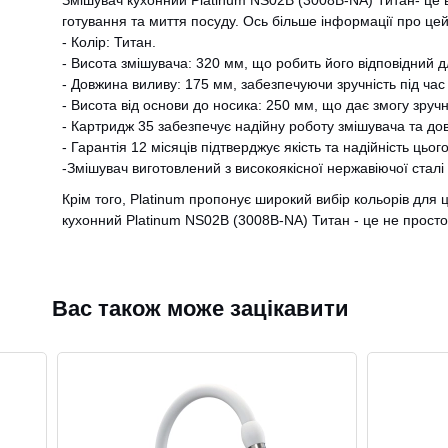
Змішувач кухонний Platinum NS02B (3008B-NA) Титан- це 
готування та миття посуду. Ось більше інформації про цей
- Колір: Титан.
- Висота змішувача: 320 мм, що робить його відповідний д
- Довжина виливу: 175 мм, забезпечуючи зручність під час
- Висота від основи до носика: 250 мм, що дає змогу зручн
- Картридж 35 забезпечує надійну роботу змішувача та до
- Гарантія 12 місяців підтверджує якість та надійність цьог
-Змішувач виготовлений з високоякісної нержавіючої сталі 
Крім того, Platinum пропонує широкий вибір кольорів для 
кухонний Platinum NS02B (3008B-NA) Титан - це не просто 
Вас також може зацікавити