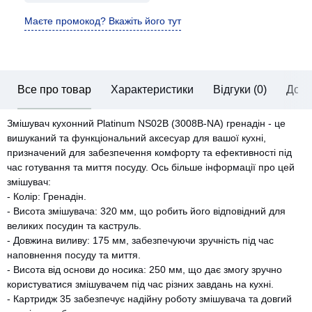
Маєте промокод? Вкажіть його тут
Все про товар
Характеристики
Відгуки (0)
Дост
Змішувач кухонний Platinum NS02B (3008B-NA) гренадін - це
вишуканий та функціональний аксесуар для вашої кухні,
призначений для забезпечення комфорту та ефективності під
час готування та миття посуду. Ось більше інформації про цей
змішувач:
- Колір: Гренадін.
- Висота змішувача: 320 мм, що робить його відповідний для
великих посудин та каструль.
- Довжина виливу: 175 мм, забезпечуючи зручність під час
наповнення посуду та миття.
- Висота від основи до носика: 250 мм, що дає змогу зручно
користуватися змішувачем під час різних завдань на кухні.
- Картридж 35 забезпечує надійну роботу змішувача та довгий