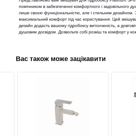
Представляємо вам змішувач для гідробоксу Platinum SF09
помічником в забезпеченні комфортного і задовільного д
лише своєю функціональністю, але і стильним дизайном. 
максимальний комфорт під час користування. Цей змішувач
дизайн додасть вашому гідробоксу витонченість, а довгов
душовим досвідом. Дозвольте собі розкіш та комфорт у ко
Вас також може зацікавити