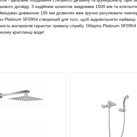
54 - ідеальне поєднання стильного дизайну та функціоналу. Цей зм
ушового досвіду. З надійним шлангом завдовжки 1500 мм та елеган
Змішувач довжиною 195 мм дозволяє вам зручно регулювати темпер
CANCEL
OK
 Platinum SF0954 створений для того, щоб задовольнити найвищі ст
ічність матеріалів гарантує тривалу службу. Оберіть Platinum SF09
жному краплинці води!