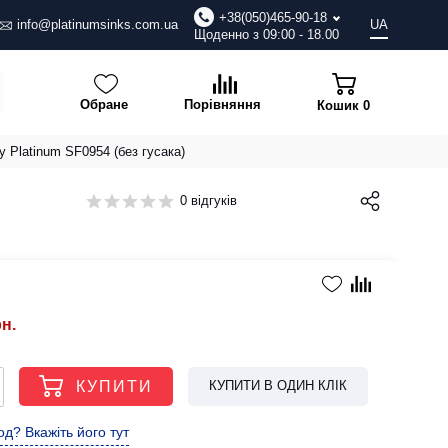
+38(050)465-90-18
info@platinumsinks.com.ua
UA
Щоденно з 09:00 - 18.00
Обране
Порівняння
Кошик
0
 Platinum SF0954 (без гусака)
0 відгуків
рн.
КУПИТИ
КУПИТИ В ОДИН КЛІК
д? Вкажіть його тут