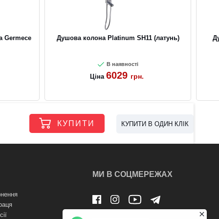
ка Germece
Душова колона Platinum SH11 (латунь)
Д
В наявності
6029
грн.
Ціна
КУПИТИ
КУПИТИ В ОДИН КЛІК
МИ В СОЦМЕРЕЖАХ
нення
раця
сії