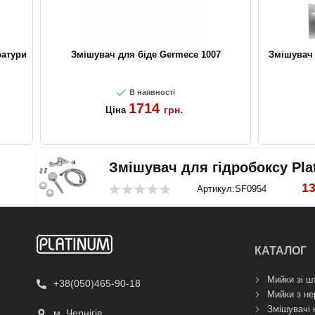
ратури
Змішувач для біде Germece 1007
Змішувач 
В наявності
1714
грн.
Ціна
Змішувач для гідробоксу Plat
1
Артикул:
SF0954
КАТАЛОГ
Мийки зі ш
+38(050)465-90-18
Мийки з не
Змішувачі 
м. Чернігів,