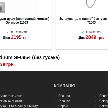
для душу (прихований монтаж)
Змішувач для ванної без гуса
Germece 11033
72003
В наявності
В наявності
3195
2849
грн.
грн.
Ціна
Ціна
inum SF0954 (без гусака)
389
грн.
КОМПАНІЯ
тучного каменю
Про нас
Повер
ржавіючої сталі
Гарантія
Співп
кухонні та в ванну кімнату
Сервіс
Вакан