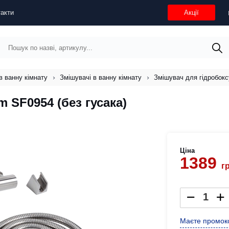
акти
Акції
в ванну кімнату
Змішувачі в ванну кімнату
Змішувач для гідробоксу
m SF0954 (без гусака)
Ціна
1389
г
Маєте промоко