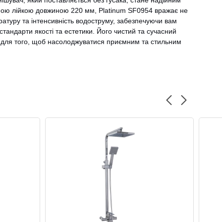
ішувач, який поставляється без гусака, стане надійним
тною лійкою довжиною 220 мм, Platinum SF0954 вражає не
атуру та інтенсивність водоструму, забезпечуючи вам
андарти якості та естетики. Його чистий та сучасний
54 для того, щоб насолоджуватися приємним та стильним