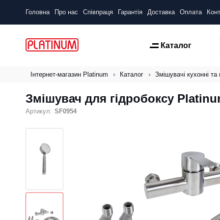
Головна
Про нас
Співпраця
Гарантія
Доставка
Оплата
Конт
Каталог
Інтернет-магазин Platinum
Каталог
Змішувачі кухонні та 
Змішувач для гідробоксу Platinu
Артикул:
SF0954