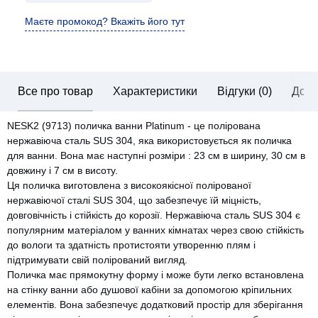
Маєте промокод? Вкажіть його тут
Все про товар
Характеристики
Відгуки (0)
Дост
NESK2 (9713) поличка ванни Platinum - це полірована
нержавіюча сталь SUS 304, яка використовується як поличка
для ванни. Вона має наступні розміри : 23 см в ширину, 30 см в
довжину і 7 см в висоту.
Ця поличка виготовлена з високоякісної полірованої
нержавіючої сталі SUS 304, що забезпечує їй міцність,
довговічність і стійкість до корозії. Нержавіюча сталь SUS 304 є
популярним матеріалом у ванних кімнатах через свою стійкість
до вологи та здатність протистояти утворенню плям і
підтримувати свій полірований вигляд.
Поличка має прямокутну форму і може бути легко встановлена
на стінку ванни або душової кабіни за допомогою кріпильних
елементів. Вона забезпечує додатковий простір для зберігання