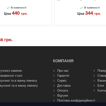
В наявності
В наявності
440
344
грн.
грн.
Ціна
Ціна
56
грн.
КОМПАНІЯ
тучного каменю
Про нас
Повер
ржавіючої сталі
Гарантія
Співп
кухонні та в ванну кімнату
Сервіс
Вакан
кухонні та в ванну кімнату
Доставка
Блог
Оплата
Конта
Відгуки
Політика конфіденційності
Правила використання сайту (Пуб