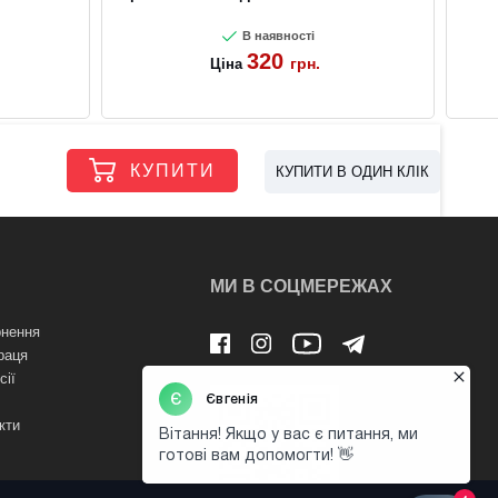
В наявності
320
грн.
Ціна
КУПИТИ
КУПИТИ В ОДИН КЛІК
МИ В СОЦМЕРЕЖАХ
нення
раця
сії
кти
лічна оферта)