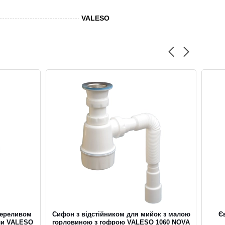
VALESO
переливом
Сифон з відстійником для мийок з малою
Є
ли VALESO
горловиною з гофрою VALESO 1060 NOVA