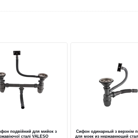
фон подвійний для мийок з
Сифон одинарный з верхнім 
ржавіючої сталі VALESO
для моек из нержавеющей ста