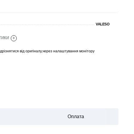
VALESO
СТИКИ
+
відрізнятися від оригіналу,через налаштування монітору
Оплата