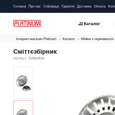
Головна
Про нас
Співпраця
Гарантія
Доставка
Оплата
Конт
Каталог
Інтернет-магазин Platinum
Каталог
Мийки з нержавіючої 
Сміттєзбірник
Артикул:
Collection