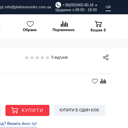
+38(050)465-90-18
info@platinumsinks.com.ua
UA
Щоденно з 09:00 - 18.00
Обране
Порівняння
Кошик
0
0 відгуків
КУПИТИ
КУПИТИ В ОДИН КЛІК
д? Вкажіть його тут