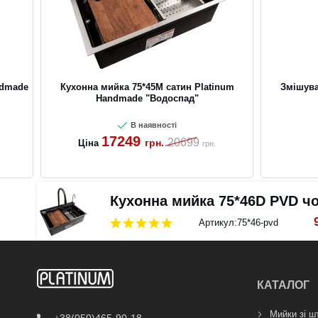
ndmade
Кухонна мийка 75*45М сатин Platinum
Змішува
Handmade "Водоспад"
В наявності
17249
20699
грн.
Ціна
грн.
Кухонна мийка 75*46D PVD 
Артикул:
75*46-pvd
КАТАЛОГ
Мийки зі ш