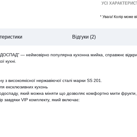
УСІ ХАРАКТЕРИ
*
Увага! Колір може 
теристики
Відгуки (2)
СПАД" — неймовірно популярна кухонна мийка, справжнє відкриття 
ї кухні.
у з високоякісної нержавіючої сталі марки SS 201.
для ексклюзивних кухонь
CANCEL
OK
одоспаду, який можна міняти що дозволяє комфортно мити фрукти, 
р завдяки VIP комплекту, який включає: