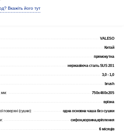
д? Вкажіть його тут
VALESO
Китай
прямокутна
нержавіюча сталь SUS 201
3,0 - 1,0
brush
 мм:
750х460х205
врізна
ої поверхні (сушки):
одна основна чаша без сушки
и:
сифон,корзина,кріплення
6 місяців