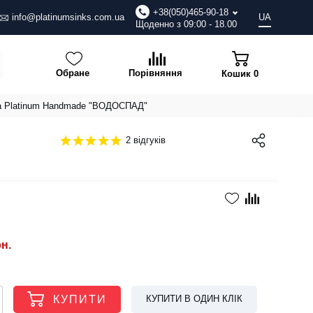
+38(050)465-90-18
info@platinumsinks.com.ua
UA
Щоденно з 09:00 - 18.00
Обране
Порівняння
Кошик
0
а Platinum Handmade "ВОДОСПАД"
2 відгуків
рн.
КУПИТИ
КУПИТИ В ОДИН КЛІК