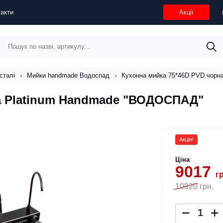
акти
Акції
сталі
Мийки handmade Водоспад
Кухонна мийка 75*46D PVD чорн
а Platinum Handmade "ВОДОСПАД"
Акція!
Ціна
9017
г
10820
грн.