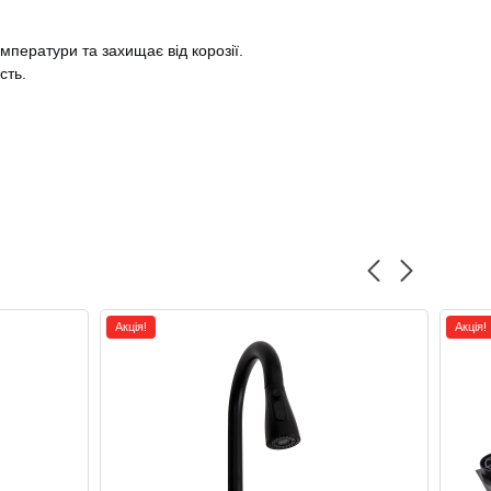
мператури та захищає від корозії.
сть.
Акція!
Акція!