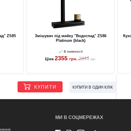
ад" ZS85
Змішувач під мийку "Водоспад" ZS86
Кух
Platinum (black)
В наявності
2355
2944
грн.
Ціна
грн.
КУПИТИ
КУПИТИ В ОДИН КЛІК
МИ В СОЦМЕРЕЖАХ
нення