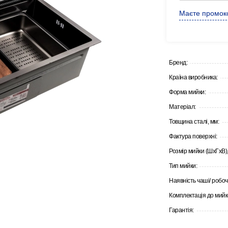
Маєте промоко
Бренд:
Країна виробника:
Форма мийки:
Матеріал:
Товщина сталі, мм:
Фактура поверхні:
Розмір мийки (ШхГхВ),
Тип мийки:
Наявність чаші/ робоч
Комплектація до мийк
Гарантія: