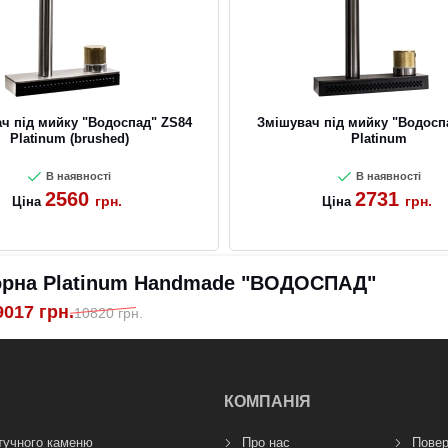
ч під мийку "Водоспад" ZS84
Змішувач під мийку "Водосп
Platinum (brushed)
Platinum
В наявності
В наявності
2560
2731
грн.
грн.
Ціна
Ціна
чорна Platinum Handmade "ВОДОСПАД"
9017
грн.
10820
грн.
КОМПАНІЯ
тучного каменю
Про нас
Повер