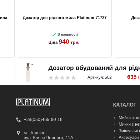
мила
Дозатор для рідкого мила Platinum 71727
Доз
В наявності
940
грн.
Ціна
Дозатор вбудований для рідк
635
Артикул:
S02
КАТАЛОГ
Мийки зі ш
+38(050)465-90-18
Мийки з не
Змішувачі 
м. Чернігів,
Аксесуари 
вул. Князя Чорного, 11А