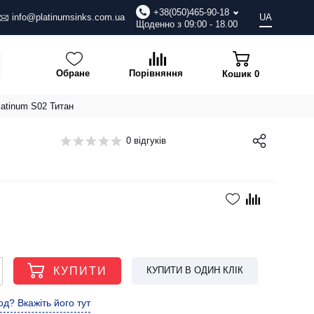
+38(050)465-90-18
info@platinumsinks.com.ua
UA
Щоденно з 09:00 - 18.00
Обране
Порівняння
Кошик
0
latinum S02 Титан
0 відгуків
КУПИТИ
КУПИТИ В ОДИН КЛІК
д? Вкажіть його тут