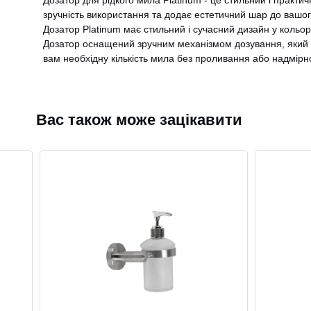
Дозатор для рідкого мила Platinum - це стильний і практи
зручність використання та додає естетичний шар до вашого
Дозатор Platinum має стильний і сучасний дизайн у кольорі
Дозатор оснащений зручним механізмом дозування, який доз
вам необхідну кількість мила без проливання або надмірно
Вас також може зацікавити