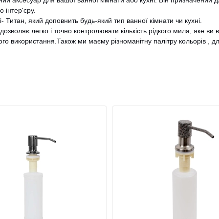
чний аксесуар для вашої ванної кімнати або кухні. Він призначений
 інтер'єру.
CANCEL
OK
- Титан, який доповнить будь-який тип ванної кімнати чи кухні.
воляє легко і точно контролювати кількість рідкого мила, яке ви ви
го використання.Також ми маєму різноманітну палітру кольорів , для