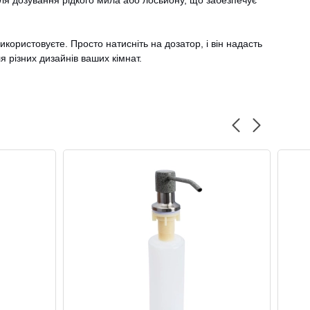
 для дозування рідкого мила або лосьйону, що забезпечує
користовуєте. Просто натисніть на дозатор, і він надасть
 різних дизайнів ваших кімнат.