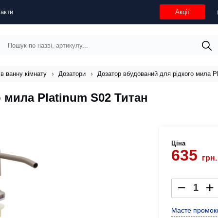
акти
Акції
 в ванну кімнату
Дозатори
Дозатор вбудований для рідкого мила P
 мила Platinum S02 Титан
Ціна
635
грн.
Маєте промоко