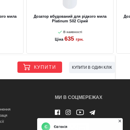
ого мила
Дозатор вбудований для рідкого мила
Доз
Platinum S02 Сірий
В наявності
635
грн.
Ціна
КУПИТИ
КУПИТИ В ОДИН КЛІК
МИ В СОЦМЕРЕЖАХ
нення
раця
сії