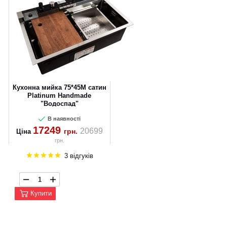
Кухонна мийка 75*45М сатин
Platinum Handmade
"Водоспад"
В наявності
17249
20699
грн.
Ціна
грн.
3 відгуків
Купити
CANCEL
OK