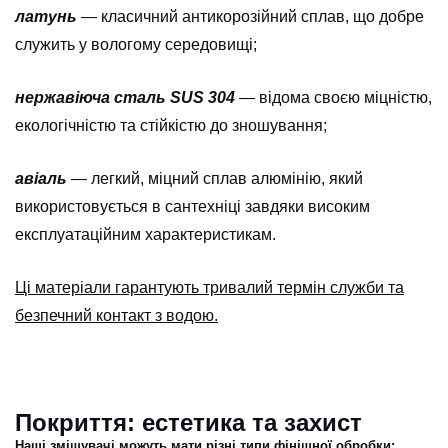
латунь
— класичний антикорозійний сплав, що добре
служить у вологому середовищі;
нержавіюча сталь SUS 304
— відома своєю міцністю,
екологічністю та стійкістю до зношування;
авіаль
— легкий, міцний сплав алюмінію, який
використовується в сантехніці завдяки високим
експлуатаційним характеристикам.
Ці матеріали гарантують тривалий термін служби та
безпечний контакт з водою.
Покриття: естетика та захист
Наші змішувачі можуть мати різні типи фінішної обробки: