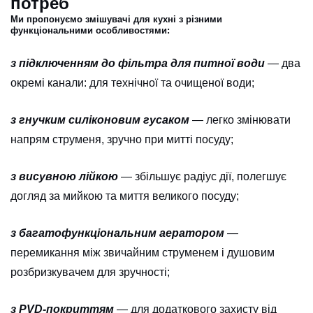
потреб
Ми пропонуємо змішувачі для кухні з різними
функціональними особливостями:
з підключенням до фільтра для питної води
— два
окремі канали: для технічної та очищеної води;
з гнучким силіконовим гусаком
— легко змінювати
напрям струменя, зручно при митті посуду;
з висувною лійкою
— збільшує радіус дії, полегшує
догляд за мийкою та миття великого посуду;
з багатофункціональним аератором
—
перемикання між звичайним струменем і душовим
розбризкувачем для зручності;
з PVD-покриттям
— для додаткового захисту від