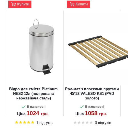
Купити
Купити
Відро для сміття Platinum
Рол-мат з плоскими прутами
NES2 12л (полірована
45*32 VALESO KS1 (PVD
нержавіюча сталь)
золото)
В наявності
В наявності
1024
1058
грн.
грн.
Ціна
Ціна
1 відгуків
0 відгуків