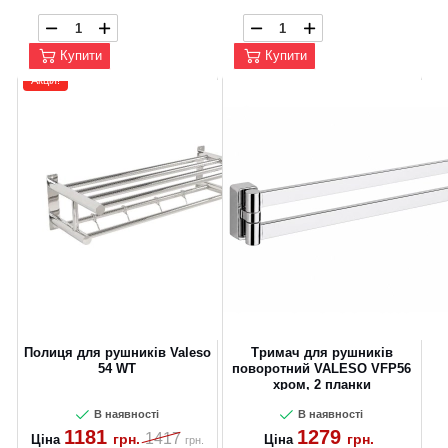
Купити
Купити
Акція!
CANCEL
OK
Полиця для рушників Valeso
Тримач для рушників
54 WT
поворотний VALESO VFP56
хром, 2 планки
В наявності
В наявності
1181
1279
1417
грн.
грн.
Ціна
Ціна
грн.