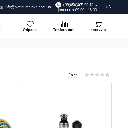
+38(050)465-90-18
info@platinumsinks.com.ua
UA
Щоденно з 09:00 - 18.00
Обране
Порівняння
Кошик
0