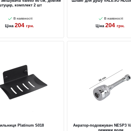
змішувача Valeso 80 см, довгий
Шланг для душу VALESO HD10
штуцер, комплект 2 шт
В наявності
В наявності
204
204
грн.
грн.
Ціна
Ціна
ильниця Platinum S018
Аератор-подовжувач NESP3 Va
режими води