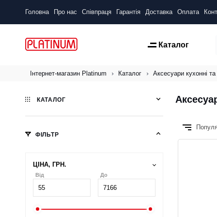
Головна
Про нас
Співпраця
Гарантія
Доставка
Оплата
Конт
Каталог
Інтернет-магазин Platinum
Каталог
Аксесуари кухонні та
Аксесуар
КАТАЛОГ
Попул
ФІЛЬТР
ЦІНА, ГРН.
Від
До