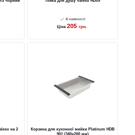
AS чорний
Лійка для душу Valeso HD09
В наявності
205
грн.
Ціна
leso на 2
Корзина для кухонної мийки Platinum HDB
901 (340x200 мм)