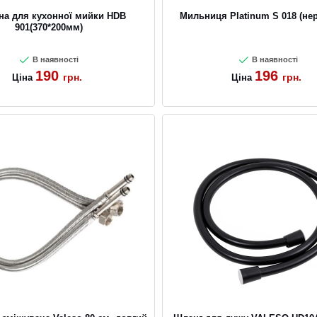
на для кухонної мийки HDB
Мильниця Platinum S 018 (не
901(370*200мм)
В наявності
В наявності
190
196
грн.
грн.
Ціна
Ціна