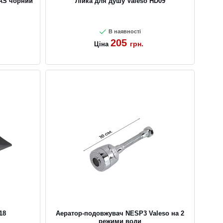
AS чорний
Лійка для душу Valeso HD09
В наявності
205
грн.
Ціна
18
Аератор-подовжувач NESP3 Valeso на 2
режими води