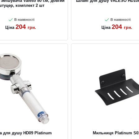
змішувача Valeso 80 см, довгий
Шланг для душу VALESO HD10
штуцер, комплект 2 шт
В наявності
В наявності
204
204
грн.
грн.
Ціна
Ціна
а для душу HD09 Platinum
Мильниця Platinum S0