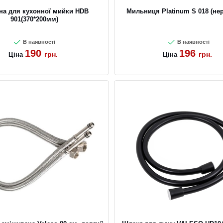
на для кухонної мийки HDB
Мильниця Platinum S 018 (не
901(370*200мм)
В наявності
В наявності
190
196
грн.
грн.
Ціна
Ціна