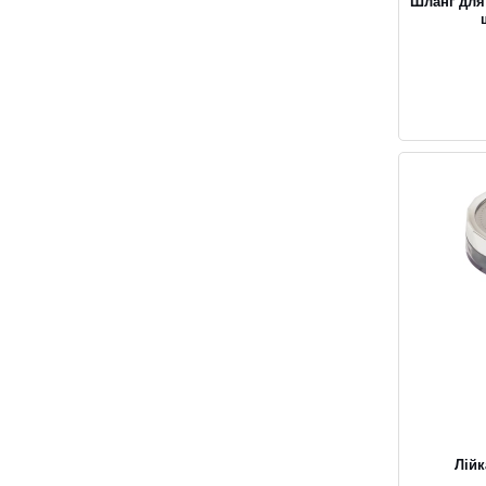
Шланг для 
Лійк