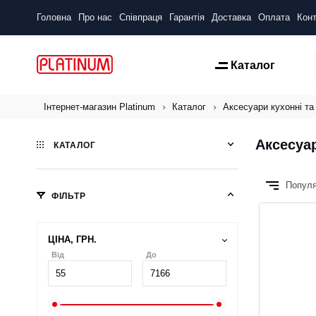
Головна
Про нас
Співпраця
Гарантія
Доставка
Оплата
Конт
Каталог
Інтернет-магазин Platinum
Каталог
Аксесуари кухонні та
Аксесуар
КАТАЛОГ
Попул
ФІЛЬТР
ЦІНА, ГРН.
Від
До