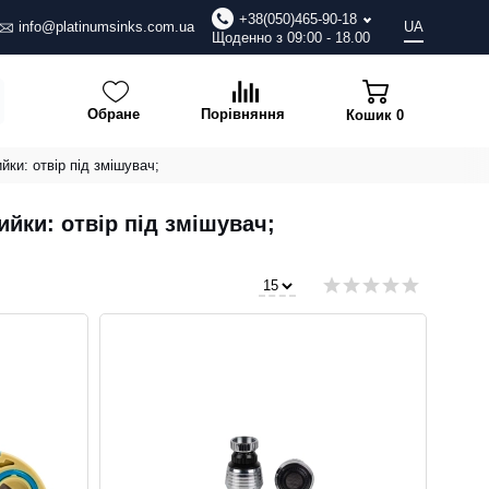
+38(050)465-90-18
info@platinumsinks.com.ua
UA
Щоденно з 09:00 - 18.00
Обране
Порівняння
Кошик
0
йки: отвір під змішувач;
ийки: отвір під змішувач;